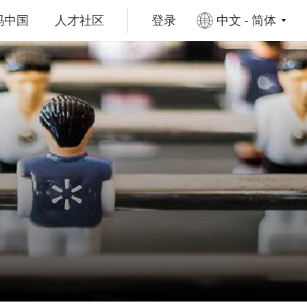
玛中国
人才社区
登录
中文 - 简体