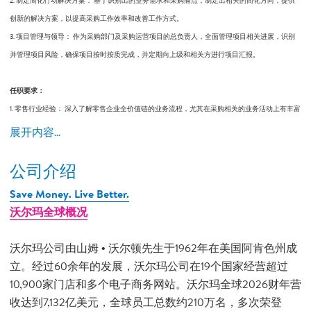
2. 制定简化行动解决方案： 基于识别出的业务需求和采购痛点，制定出相关的简化方向，提供
创新的解决方案，以提高采购工作效率和改善工作方式。
3. 项目管理与领导： 作为采购部门及采购运营项目的总负责人，全面管理项目相关进展，识别
并管理项目风险，确保项目按时按质完成，并定期向上级和相关方进行项目汇报。
任职要求：
1. 零售行业经验： 深入了解零售企业全价值链的业务流程，尤其在采购相关的业务活动上有丰富
的经验，能够从全局视角出发，优化采购流程。
展开内容...
2. 分析与解决问题能力： 具备深度思考能力，能够深入分析问题，提出有效的解决方案。
3. 沟通与影响力： 具备优秀的沟通技巧，能够与不同部门和层级的人员有效沟通，建立跨部门
公司介绍
的影响力，推动项目顺利进行。
Save Money. Live Better.
4. 变革推动者： 有成功推动变革的案例，能够带领团队面对挑战，实施创新的采购策略和流
沃尔玛全球概况
程，实现业务目标。
沃尔玛公司由山姆 • 沃尔顿先生于1962年在美国阿肯色州成
立。经过60余年的发展，沃尔玛公司在19个国家经营超过
10,900家门店和多个电子商务网站。沃尔玛全球2026财年营
收达到7,132亿美元，全球员工总数约210万名，多次荣登